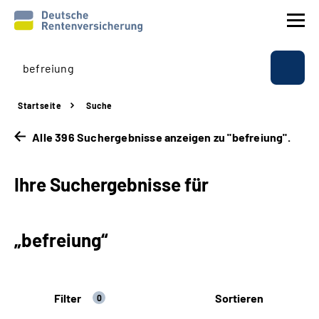
Prävention
Startseite
Suche
Reha
Alle 396 Suchergebnisse anzeigen zu "befreiung".
Rente
Ihre Suchergebnisse für
Beratung & Kontakt
„befreiung“
Experten
Über uns & Presse
Filter
Sortieren
0
Online-Services