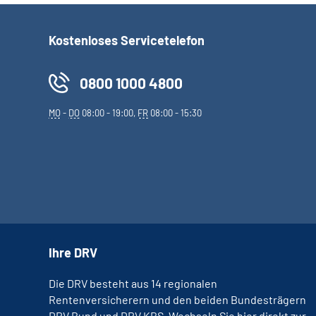
Kostenloses Servicetelefon
0800 1000 4800
MO
-
DO
08:00 - 19:00,
FR
08:00 - 15:30
Ihre DRV
Die DRV besteht aus 14 regionalen
Rentenversicherern und den beiden Bundesträgern
DRV Bund und DRV KBS. Wechseln Sie hier direkt zur