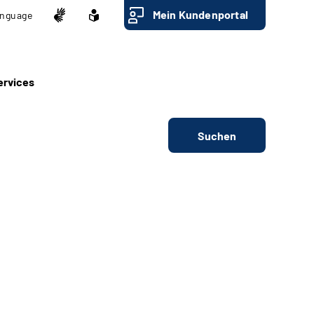
Mein Kundenportal
nguage
ervices
Suchen