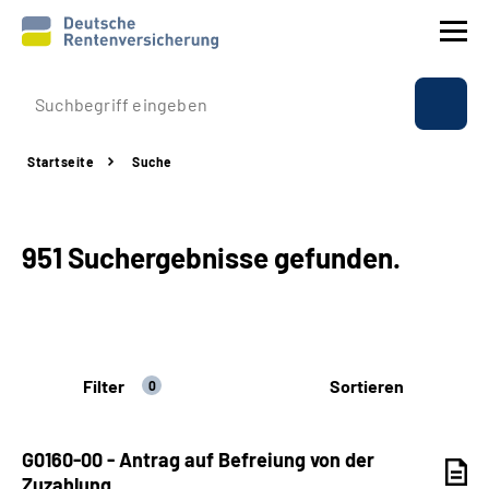
Prävention
Startseite
Suche
Reha
Rente
951 Suchergebnisse gefunden.
Beratung & Kontakt
Experten
Filter
Sortieren
0
Über uns & Presse
G0160-00 - Antrag auf Befreiung von der
Online-Services
Zuzahlung