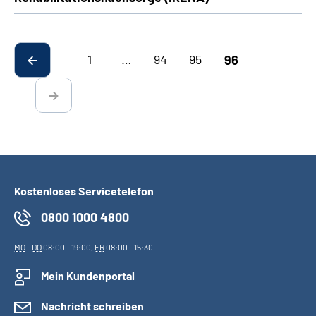
Suche
1
…
94
95
96
Language
Inhalte in Gebärdensprache (DGS)
Leichte Sprache
Kostenloses Servicetelefon
Mein Kundenportal
0800 1000 4800
MO
-
DO
08:00 - 19:00,
FR
08:00 - 15:30
Mein Kundenportal
Nachricht schreiben