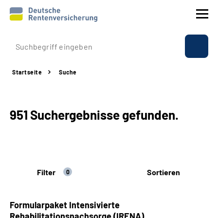
Prävention
Startseite
Suche
Reha
Rente
951 Suchergebnisse gefunden.
Beratung & Kontakt
Experten
Filter
Sortieren
0
Über uns & Presse
Formularpaket Intensivierte
Online-Services
Rehabilitationsnachsorge (IRENA)