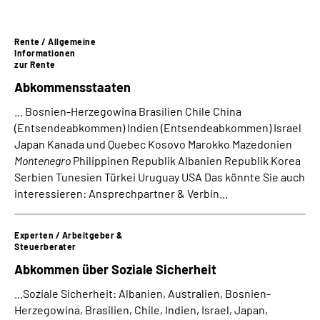
Suche
Rente / Allgemeine
Informationen
zur Rente
Language
Abkommensstaaten
Inhalte in Gebärdensprache (DGS)
... Bosnien-Herzegowina Brasilien Chile China
(Entsendeabkommen) Indien (Entsendeabkommen) Israel
Japan Kanada und Quebec Kosovo Marokko Mazedonien
Leichte Sprache
Montenegro
Philippinen Republik Albanien Republik Korea
Serbien Tunesien Türkei Uruguay USA Das könnte Sie auch
interessieren: Ansprechpartner & Verbin...
Mein Kundenportal
Experten / Arbeitgeber &
Steuerberater
Abkommen über Soziale Sicherheit
...Soziale Sicherheit: Albanien, Australien, Bosnien-
Herzegowina, Brasilien, Chile, Indien, Israel, Japan,