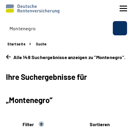
Prävention
Startseite
Suche
Reha
Alle 148 Suchergebnisse anzeigen zu "Montenegro".
Rente
Ihre Suchergebnisse für
Beratung & Kontakt
„Montenegro“
Experten
Über uns & Presse
Filter
Sortieren
0
Online-Services