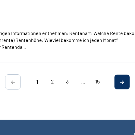
chtigen Informationen entnehmen: Rentenart: Welche Rente bek
enrente) Rentenhöhe: Wieviel bekomme ich jeden Monat?
 Rentenda...
2
3
…
15
1