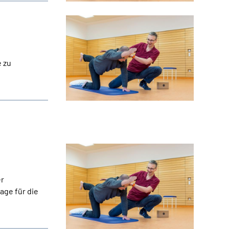
e zu
er
age für die