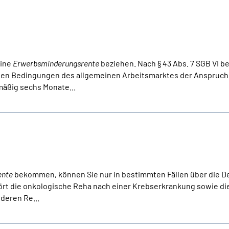
eine
Erwerbsminderungsrente
beziehen. Nach § 43 Abs. 7 SGB VI b
chen Bedingungen des allgemeinen Arbeitsmarktes der Anspruch
mäßig sechs Monate...
ente
bekommen, können Sie nur in bestimmten Fällen über die 
rt die onkologische Reha nach einer Krebserkrankung sowie di
nderen Re...