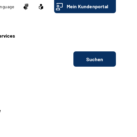
Mein Kundenportal
nguage
ervices
Suchen
“