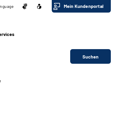
Mein Kundenportal
nguage
ervices
Suchen
“