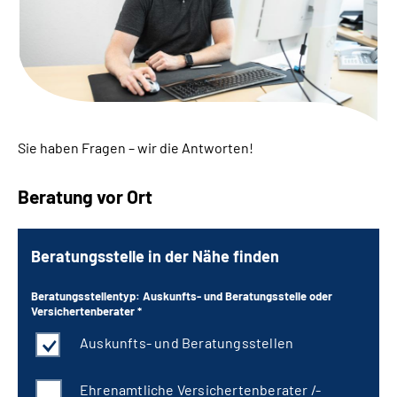
Suche
Language
Inhalte in Gebärdensprache (DGS)
Sie haben Fragen – wir die Antworten!
Leichte Sprache
Beratung vor Ort
Beratungsstelle in der Nähe finden
Mein Kundenportal
Beratungsstellentyp: Auskunfts- und Beratungsstelle oder
Versichertenberater *
Auskunfts- und Beratungsstellen
Ehrenamtliche Versichertenberater /-