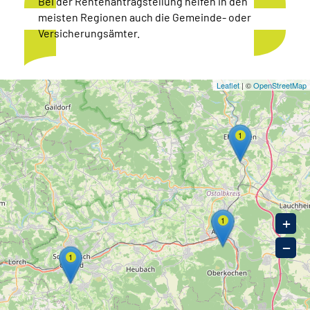
Bei der Rentenantragstellung helfen in den
meisten Regionen auch die Gemeinde- oder
Versicherungsämter.
Leaflet
| ©
OpenStreetMap
1
1
+
−
1