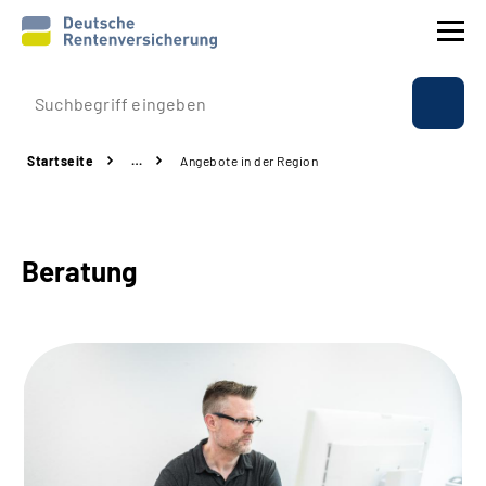
Prävention
Startseite
…
Angebote in der Region
Reha
Rente
Beratung
Beratung & Kontakt
Experten
Über uns & Presse
Online-Services