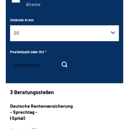
älteste
Umkreis in km
20
10
Postleitzahl oder Ort *
20
30
40
3 Beratungsstellen
50
Deutsche Rentenversicherung
- Sprechtag -
90
(Spital)