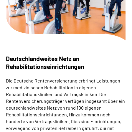
Suche
Language
Inhalte in Gebärdensprache (DGS)
Deutschlandweites Netz an
Leichte Sprache
Rehabilitationseinrichtungen
Die Deutsche Rentenversicherung erbringt Leistungen
Mein Kundenportal
zur medizinischen Rehabilitation in eigenen
Rehabilitationskliniken und Vertragskliniken. Die
Rentenversicherungsträger verfügen insgesamt über ein
deutschlandweites Netz von rund 100 eigenen
Rehabilitationseinrichtungen. Hinzu kommen noch
hunderte von Vertragskliniken. Dies sind Einrichtungen,
vorwiegend von privaten Betreibern geführt, die mit