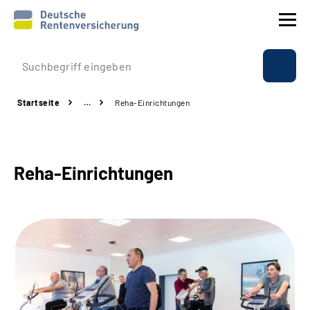
Prävention
Startseite
…
Reha-Einrichtungen
Reha
Rente
Reha-Einrichtungen
Beratung & Kontakt
Experten
Über uns & Presse
Online-Services