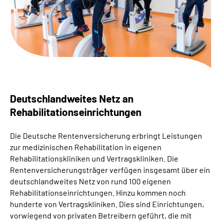
Suche
Language
Inhalte in Gebärdensprache (DGS)
Deutschlandweites Netz an
Leichte Sprache
Rehabilitationseinrichtungen
Die Deutsche Rentenversicherung erbringt Leistungen
Mein Kundenportal
zur medizinischen Rehabilitation in eigenen
Rehabilitationskliniken und Vertragskliniken. Die
Rentenversicherungsträger verfügen insgesamt über ein
deutschlandweites Netz von rund 100 eigenen
Rehabilitationseinrichtungen. Hinzu kommen noch
hunderte von Vertragskliniken. Dies sind Einrichtungen,
vorwiegend von privaten Betreibern geführt, die mit