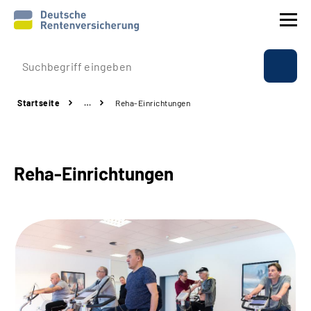
Prävention
Startseite
…
Reha-Einrichtungen
Reha
Rente
Reha-Einrichtungen
Beratung & Kontakt
Experten
Über uns & Presse
Online-Services