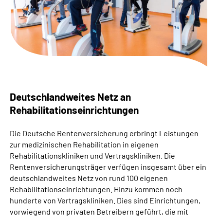
Suche
Language
Inhalte in Gebärdensprache (DGS)
Deutschlandweites Netz an
Leichte Sprache
Rehabilitationseinrichtungen
Die Deutsche Rentenversicherung erbringt Leistungen
Mein Kundenportal
zur medizinischen Rehabilitation in eigenen
Rehabilitationskliniken und Vertragskliniken. Die
Rentenversicherungsträger verfügen insgesamt über ein
deutschlandweites Netz von rund 100 eigenen
Rehabilitationseinrichtungen. Hinzu kommen noch
hunderte von Vertragskliniken. Dies sind Einrichtungen,
vorwiegend von privaten Betreibern geführt, die mit