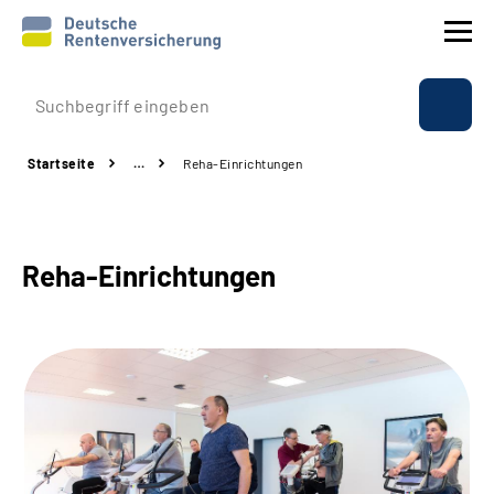
Prävention
Startseite
…
Reha-Einrichtungen
Reha
Rente
Reha-Einrichtungen
Beratung & Kontakt
Experten
Über uns & Presse
Online-Services