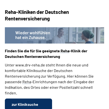
Reha-Kliniken der Deutschen
Suche
Rentenversicherung
Language
Inhalte in Gebärdensprache (DGS)
Leichte Sprache
Finden Sie die für Sie geeignete
Reha
-Klinik der
Deutschen Rentenversicherung
Unter www.drv-reha.de steht Ihnen die neue und
komfortable Kliniksuche der Deutschen
Mein Kundenportal
Rentenversicherung zur Verfügung. Hier können Sie
passende
Reha
-Einrichtungen nach der Eingabe der
Indikation, des Ortes oder einer Postleitzahl schnell
finden.
zur Kliniksuche