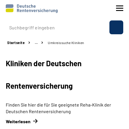
Prävention
Startseite
…
Umkreissuche Kliniken
Reha
Kliniken der Deutschen
Rente
Beratung & Kontakt
Rentenversicherung
Experten
Finden Sie hier die für Sie geeignete Reha-Klinik der
Über uns & Presse
Deutschen Rentenversicherung
Weiterlesen
Online-Services