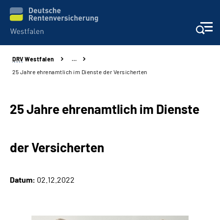
DRV
Westfalen
…
Kontakt und Beratung
25 Jahre ehrenamtlich im Dienste der Versicherten
Broschüren und mehr
25 Jahre ehrenamtlich im Dienste
Experten
der Versicherten
Presse
Karriere
Datum:
02.12.2022
Über uns