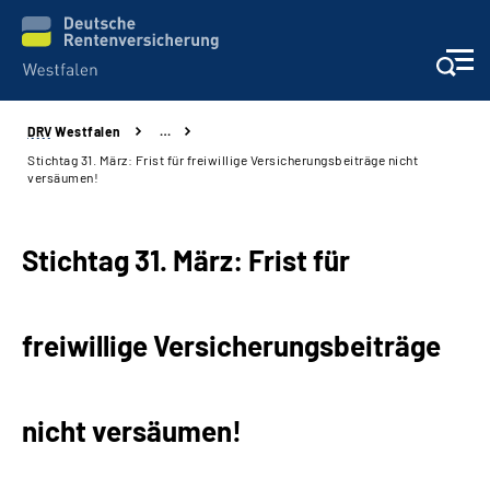
DRV
Westfalen
…
Kontakt und Beratung
Stichtag 31. März: Frist für freiwillige Versicherungsbeiträge nicht
versäumen!
Broschüren und mehr
Stichtag 31. März: Frist für
Experten
Presse
freiwillige Versicherungsbeiträge
Karriere
nicht versäumen!
Über uns