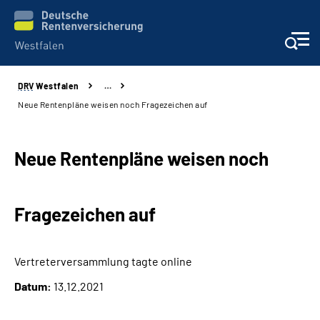
DRV
Westfalen
…
Kontakt und Beratung
Neue Rentenpläne weisen noch Fragezeichen auf
Broschüren und mehr
Neue Rentenpläne weisen noch
Experten
Fragezeichen auf
Presse
Karriere
Vertreterversammlung tagte online
Datum:
13.12.2021
Über uns