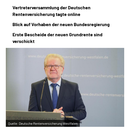
Online-Services
Vertreterversammlung der Deutschen
Rentenversicherung tagte online
Inhalte in Gebärdensprache (DGS)
Blick auf Vorhaben der neuen Bundesregierung
Erste Bescheide der neuen Grundrente sind
Leichte Sprache
verschickt
Suche
Mein Kundenportal
Quelle:
Deutsche Rentenversicherung Westfalen