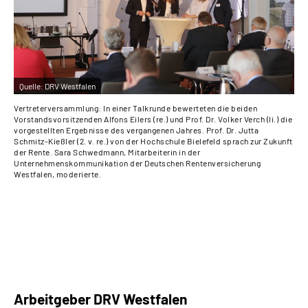
Qu
Uns
Quelle:
DRV Westfalen
unt
Tal
Vertreterversammlung: In einer Talkrunde bewerteten die beiden
Vorstandsvorsitzenden Alfons Eilers (re.) und Prof. Dr. Volker Verch (li.) die
vorgestellten Ergebnisse des vergangenen Jahres. Prof. Dr. Jutta
Schmitz-Kießler (2. v. re.) von der Hochschule Bielefeld sprach zur Zukunft
der Rente. Sara Schwedmann, Mitarbeiterin in der
Unternehmenskommunikation der Deutschen Rentenversicherung
Westfalen, moderierte.
Arbeitgeber DRV Westfalen