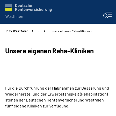
DRV
Westfalen
…
Unsere eigenen Reha-Kliniken
Kontakt und Beratung
Broschüren und mehr
Unsere eigenen Reha-Kliniken
Experten
Presse
Für die Durchführung der Maßnahmen zur Besserung und
Karriere
Wiederherstellung der Erwerbsfähigkeit (Rehabilitation)
stehen der Deutschen Rentenversicherung Westfalen
Über uns
fünf eigene Kliniken zur Verfügung.