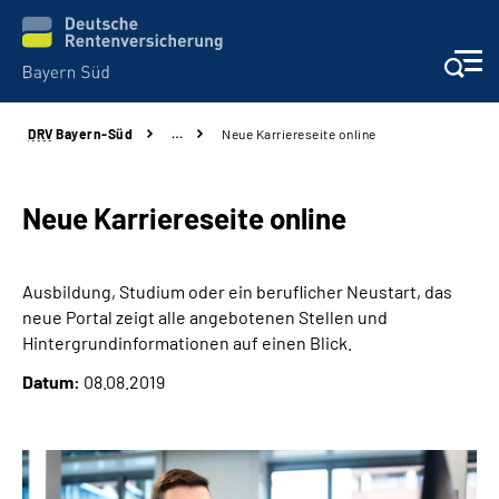
DRV
Bayern-Süd
…
Neue Karriereseite online
Beratung und Kontakt
Karriere
Neue Karriereseite online
Presse
Ausbildung, Studium oder ein beruflicher Neustart, das
neue Portal zeigt alle angebotenen Stellen und
Rehaverbund
Hintergrundinformationen auf einen Blick.
Datum:
08.08.2019
Über Uns
Inhalte in Gebärdensprache (DGS)