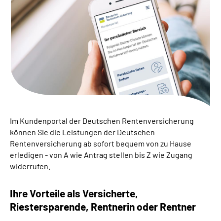
Suche
Language
Inhalte in Gebärdensprache (DGS)
Leichte Sprache
Im Kundenportal der Deutschen Rentenversicherung
können Sie die Leistungen der Deutschen
Mein Kundenportal
Rentenversicherung ab sofort bequem von zu Hause
erledigen - von A wie Antrag stellen bis Z wie Zugang
widerrufen.
Ihre Vorteile als Versicherte,
Riestersparende, Rentnerin oder Rentner