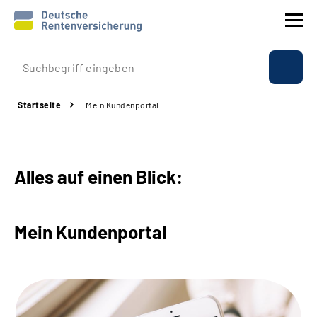
Prävention
Startseite
Mein Kundenportal
Reha
Rente
Alles auf einen Blick:
Beratung & Kontakt
Mein Kundenportal
Experten
Über uns & Presse
Online-Services