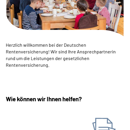
Suche
Language
Inhalte in Gebärdensprache (DGS)
Herzlich willkommen bei der Deutschen
Rentenversicherung! ­Wir sind Ihre Ansprechpartnerin
rund um die Leistungen der gesetzlichen
Leichte Sprache
Rentenversicherung.
Mein Kundenportal
Wie können wir Ihnen helfen?
Antrag stellen