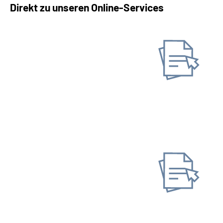
Direkt zu unseren Online-Services
Unterlagen/ Nachweise
einreichen
Online-Tool DRV
Ohne Registrierung
Antrag stellen
Neuen Antrag stellen
Gespeicherten Antrag