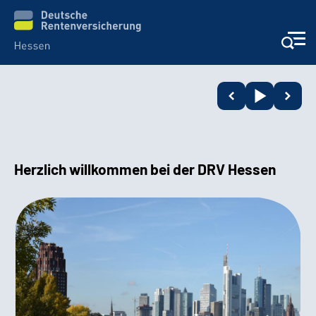
Online-Services
Beratung und Kontakt
Herzlich willkommen bei der DRV Hessen
Reha-Kliniken
Karriere
Magazine
Über uns