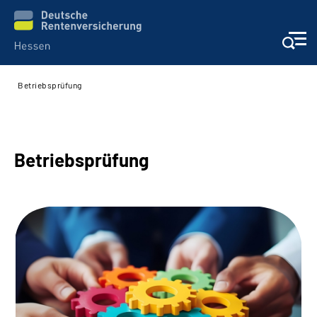
Betriebsprüfung
Online-Services
Beratung und Kontakt
Betriebsprüfung
Reha-Kliniken
Karriere
Magazine
Über uns