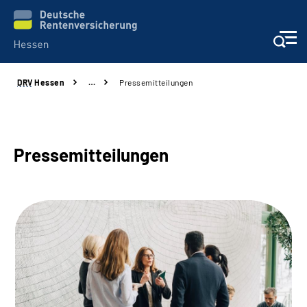
DRV
Hessen
…
Pressemitteilungen
Online-Services
Beratung und Kontakt
Pressemitteilungen
Reha-Kliniken
Karriere
Magazine
Über uns