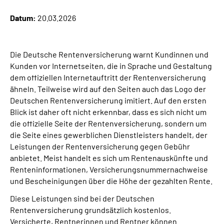
Datum:
20.03.2026
Suche
Language
Die Deutsche Rentenversicherung warnt Kundinnen und
Kunden vor Internetseiten, die in Sprache und Gestaltung
dem offiziellen Internetauftritt der Rentenversicherung
Inhalte in Gebärdensprache (DGS)
ähneln. Teilweise wird auf den Seiten auch das Logo der
Deutschen Rentenversicherung imitiert. Auf den ersten
Leichte Sprache
Blick ist daher oft nicht erkennbar, dass es sich nicht um
die offizielle Seite der Rentenversicherung, sondern um
die Seite eines gewerblichen Dienstleisters handelt, der
Leistungen der Rentenversicherung gegen Gebühr
Mein Kundenportal
anbietet. Meist handelt es sich um Rentenauskünfte und
Renteninformationen, Versicherungsnummernachweise
und Bescheinigungen über die Höhe der gezahlten Rente.
Diese Leistungen sind bei der Deutschen
Rentenversicherung grundsätzlich kostenlos.
Versicherte, Rentnerinnen und Rentner können