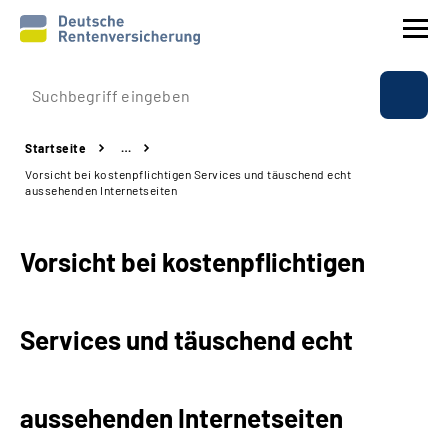
Prävention
Startseite
…
Reha
Vorsicht bei kostenpflichtigen Services und täuschend echt
aussehenden Internetseiten
Rente
Vorsicht bei kostenpflichtigen
Beratung & Kontakt
Experten
Services und täuschend echt
Über uns & Presse
aussehenden Internetseiten
Online-Services