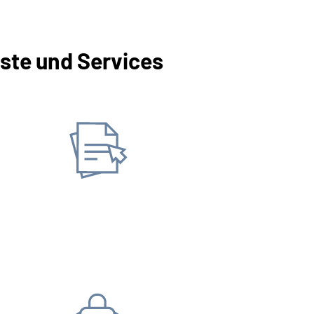
ste und Services
Unterlagen anfordern
Online-Tool DRV
Ohne Re
Unterlagen/ Nachweis