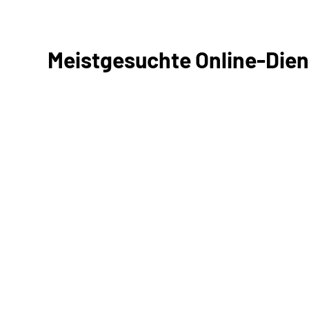
Meistgesuchte Online-Dien
Antrag online stellen
Online-Tool DRV
Ohne Registrierung
Mitteilungen an uns mit Zugangscode