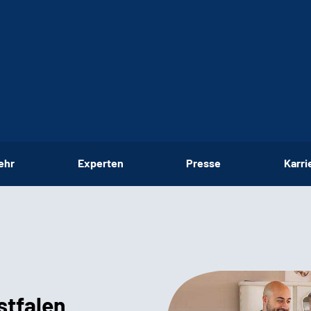
ehr
Experten
Presse
Karri
stfalen