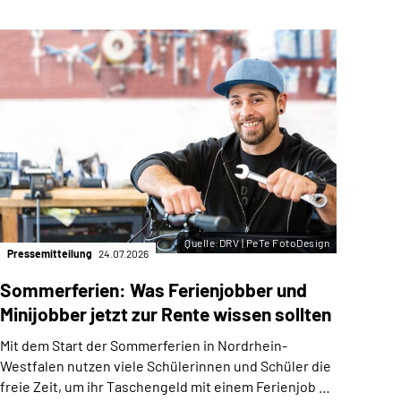
Quelle:DRV | PeTe FotoDesign
Pressemitteilung
24.07.2026
Pres
Sommerferien: Was Ferienjobber und
Ver
Minijobber jetzt zur Rente wissen sollten
Wes
unv
Mit dem Start der Sommerferien in Nordrhein-
Westfalen nutzen viele Schülerinnen und Schüler die
Die 
freie Zeit, um ihr Taschengeld mit einem Ferienjob …
Empf