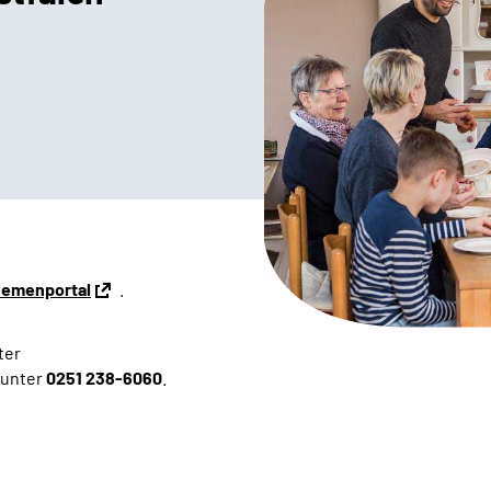
emenportal
.
ter
 unter
0251 238-6060
.