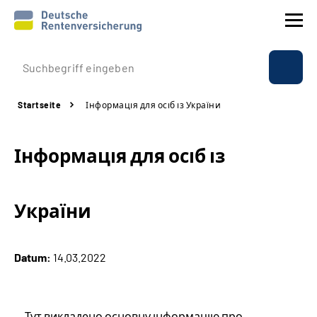
Prävention
Startseite
Інформація для осіб із України
Reha
Інформація для осіб із
Rente
Beratung & Kontakt
України
Experten
Datum:
14.03.2022
Über uns & Presse
Online-Services
Тут викладено основну інформацію про