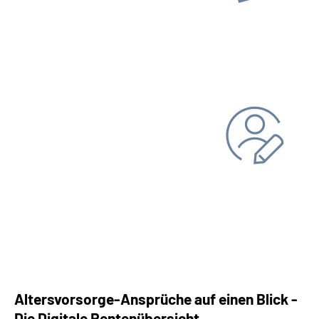
Online-Tool DRV
Ohne Registrierung
Persönliche Daten ändern
Bankverbindung
Adresse
Altersvorsorge-Ansprüche auf einen Blick -
Die Digitale Rentenübersicht