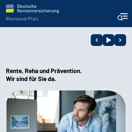
Unsere Leistungen
Beratung
Rente, Reha und Prävention.
Online-Services
Wir sind für Sie da.
Karriere
Presse
Über uns