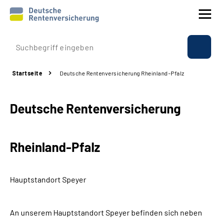
Prävention
Startseite
Deutsche Rentenversicherung Rheinland-Pfalz
Reha
Deutsche Rentenversicherung
Rente
Beratung & Kontakt
Rheinland-Pfalz
Experten
Hauptstandort Speyer
Über uns & Presse
An unserem Hauptstandort Speyer befinden sich neben
Online-Services