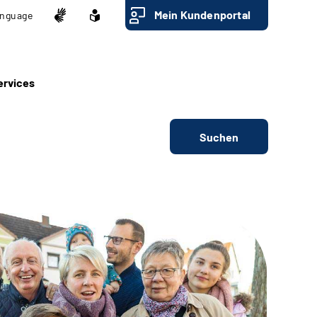
Mein Kundenportal
nguage
ervices
Suchen