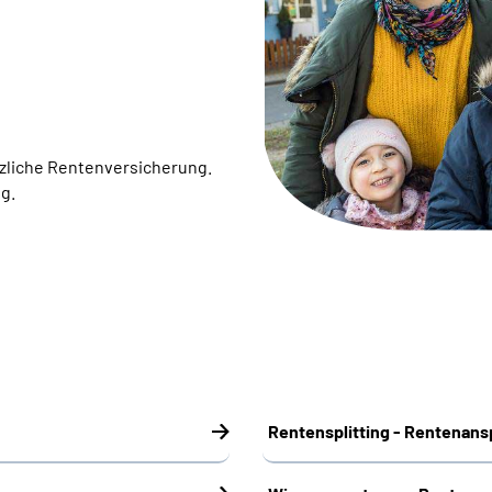
tzliche Rentenversicherung.
g.
Rentensplitting - Rentenans