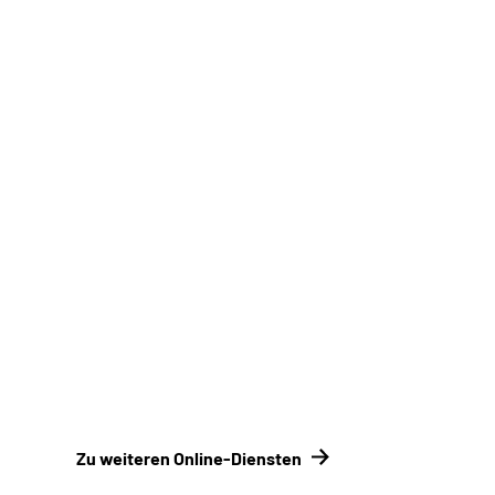
Online-Tool DRV
Ohne Registrierung
Antrag online stellen
Online-Tool DRV
Ohne Registrierung
Zu weiteren Online-Diensten