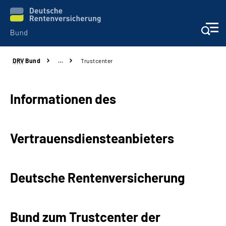
DRV
Bund
…
Trustcenter
Beratung & Kontakt
Reha-Zentren
Informationen des
Presse
Vertrauensdiensteanbieters
Karriere
Deutsche Rentenversicherung
Über uns
Online-Services
Bund zum Trustcenter der