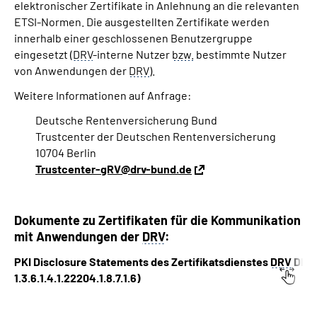
elektronischer Zertifikate in Anlehnung an die relevanten
ETSI-Normen. Die ausgestellten Zertifikate werden
innerhalb einer geschlossenen Benutzergruppe
eingesetzt (
DRV
-interne Nutzer
bzw.
bestimmte Nutzer
von Anwendungen der
DRV
).
Weitere Informationen auf Anfrage:
Deutsche Rentenversicherung Bund
Trustcenter der Deutschen Rentenversicherung
10704 Berlin
Trustcenter-gRV@drv-bund.de
Dokumente zu Zertifikaten für die Kommunikation
mit Anwendungen der
DRV
:
PKI Disclosure Statements des Zertifikatsdienstes
DRV
DRIS
1.3.6.1.4.1.22204.1.8.7.1.6)