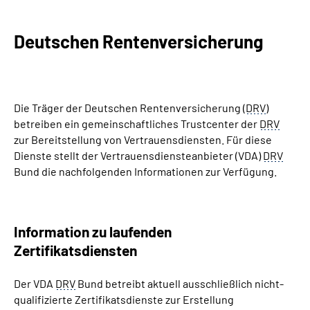
Inhalte in Gebärdensprache (DGS)
Deutschen Rentenversicherung
Leichte Sprache
Suche
Die Träger der Deutschen Rentenversicherung (
DRV
)
betreiben ein gemeinschaftliches Trustcenter der
DRV
zur Bereitstellung von Vertrauensdiensten. Für diese
Mein Kundenportal
Dienste stellt der Vertrauensdiensteanbieter (VDA)
DRV
Bund die nachfolgenden Informationen zur Verfügung.
Information
zu laufenden
Zertifikatsdienste
n
Der VDA
DRV
Bund betreibt aktuell ausschließlich nicht-
qualifizierte Zertifikatsdienste zur Erstellung