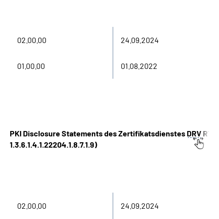
Version
Stand
02.00.00
24.09.2024
01.00.00
01.08.2022
PKI Disclosure Statements des Zertifikatsdienstes
DRV
RT C
1.3.6.1.4.1.22204.1.8.7.1.9)
Version
Stand
02.00.00
24.09.2024