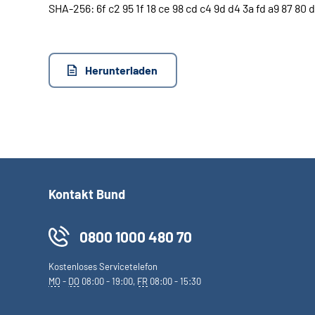
SHA-256: 6f c2 95 1f 18 ce 98 cd c4 9d d4 3a fd a9 87 80 d
Herunterladen
Kontakt Bund
0800 1000 480 70
Kostenloses Servicetelefon
MO
-
DO
08:00 - 19:00,
FR
08:00 - 15:30