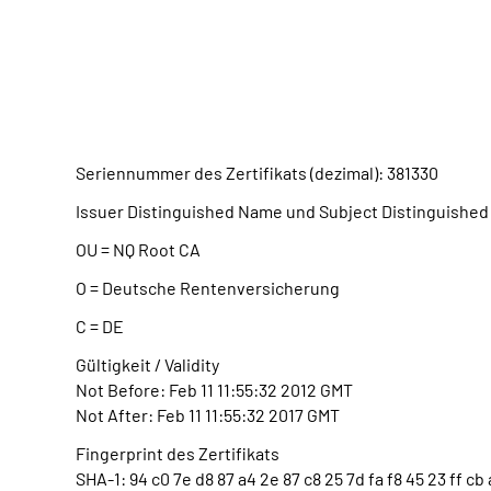
Seriennummer des Zertifikats (dezimal): 381330
Issuer Distinguished Name und Subject Distinguished
OU = NQ Root CA
O = Deutsche Rentenversicherung
C = DE
Gültigkeit / Validity
Not Before: Feb 11 11:55:32 2012 GMT
Not After: Feb 11 11:55:32 2017 GMT
Fingerprint des Zertifikats
SHA-1: 94 c0 7e d8 87 a4 2e 87 c8 25 7d fa f8 45 23 ff cb 