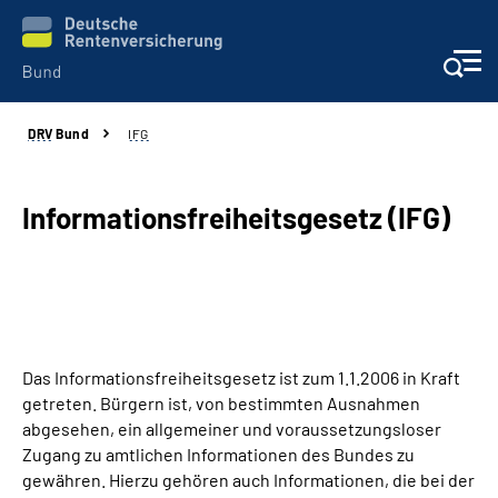
DRV
Bund
IFG
Beratung & Kontakt
Reha-Zentren
Informationsfreiheitsgesetz (IFG)
Presse
Karriere
Das Informationsfreiheitsgesetz ist zum 1.1.2006 in Kraft
Über uns
getreten. Bürgern ist, von bestimmten Ausnahmen
abgesehen, ein allgemeiner und voraussetzungsloser
Online-Services
Zugang zu amtlichen Informationen des Bundes zu
gewähren. Hierzu gehören auch Informationen, die bei der