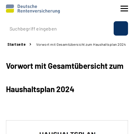
Prävention
Startseite
Vorwort mit Gesamtübersicht zum Haushaltsplan 2024
Reha
Vorwort mit Gesamtübersicht zum
Rente
Beratung & Kontakt
Haushaltsplan 2024
Experten
Über uns & Presse
Online-Services