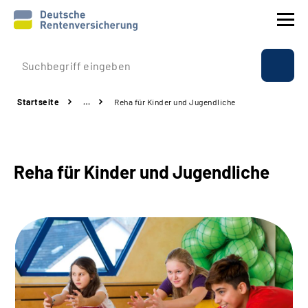
Prävention
Startseite
…
Reha für Kinder und Jugendliche
Reha
Rente
Reha für Kinder und Jugendliche
Beratung & Kontakt
Experten
Über uns & Presse
Online-Services