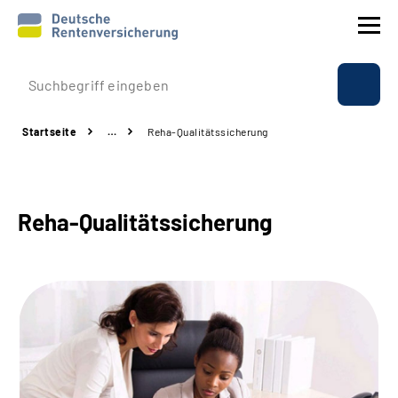
Prävention
Startseite
…
Reha-
Qualitätssicherung
Reha
Rente
Reha-Qualitätssicherung
Beratung & Kontakt
Experten
Über uns & Presse
Online-Services