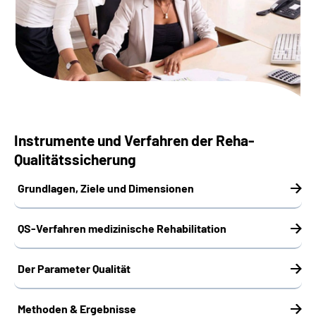
Suche
Language
Inhalte in Gebärdensprache (DGS)
Instrumente und Verfahren der Reha-
Leichte Sprache
Qualitätssicherung
Grundlagen, Ziele und Dimensionen
Mein Kundenportal
QS-Verfahren medizinische Rehabilitation
Der Parameter Qualität
Methoden & Ergebnisse