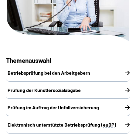
Suche
Language
Inhalte in Gebärdensprache (DGS)
Themenauswahl
Leichte Sprache
Betriebsprüfung bei den Arbeitgebern
Mein Kundenportal
Prüfung der Künstlersozialabgabe­
Prüfung im Auftrag der Unfallversicherung
Elektronisch unterstützte Betriebsprüfung (
euBP
)