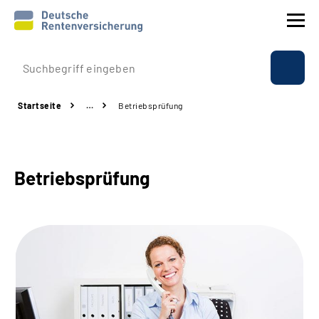
Prävention
Startseite
…
Betriebsprüfung
Reha
Rente
Betriebsprüfung
Beratung & Kontakt
Experten
Über uns & Presse
Online-Services