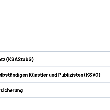
etz (KSAStabG)
elbständigen Künstler und Publizisten (KSVG)
rsicherung