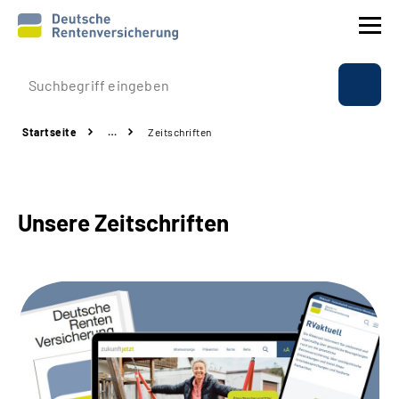
Prävention
Startseite
…
Zeitschriften
Reha
Rente
Unsere Zeitschriften
Beratung & Kontakt
Experten
Über uns & Presse
Online-Services