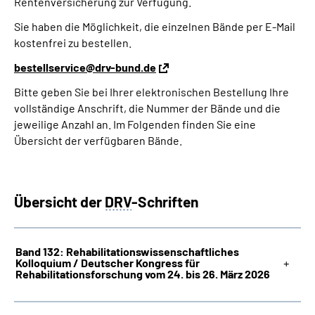
Rentenversicherung zur Verfügung.
Sie haben die Möglichkeit, die einzelnen Bände per E-Mail
Suche
kostenfrei zu bestellen.
bestellservice@drv-bund.de
Language
Bitte geben Sie bei Ihrer elektronischen Bestellung Ihre
vollständige Anschrift, die Nummer der Bände und die
Inhalte in Gebärdensprache (DGS)
jeweilige Anzahl an. Im Folgenden finden Sie eine
Übersicht der verfügbaren Bände.
Leichte Sprache
Übersicht der
DRV
-Schriften
Mein Kundenportal
Band 132: Rehabilitationswissenschaftliches
Kolloquium / Deutscher Kongress für
Rehabilitationsforschung vom 24. bis 26. März 2026