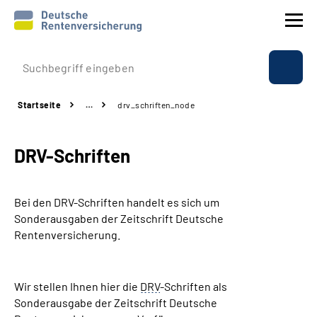
Prävention
Startseite
…
drv_schriften_node
Reha
DRV-Schriften
Rente
Beratung & Kontakt
Bei den DRV-Schriften handelt es sich um
Sonderausgaben der Zeitschrift Deutsche
Experten
Rentenversicherung.
Über uns & Presse
Wir stellen Ihnen hier die
DRV
-Schriften als
Sonderausgabe der Zeitschrift Deutsche
Online-Services