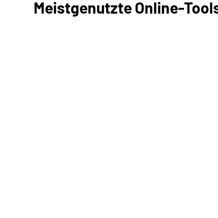
Meistgenutzte Online-Tool
Antrag stellen
Neuen Antrag stellen
Gespeicherten Antrag fort
Unterlagen/ Nachweise einreichen