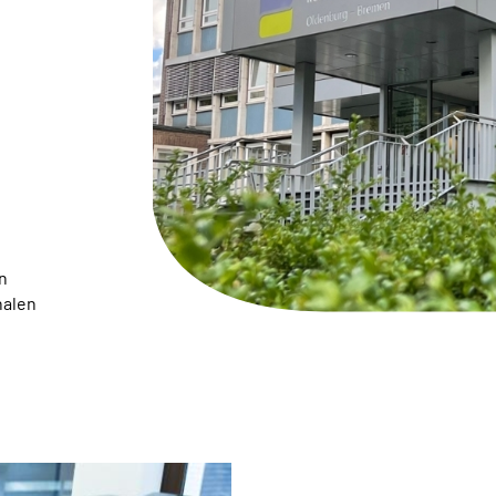
n
nalen