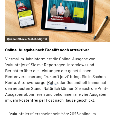
Inhalte in Gebärdensprache (DGS)
Leichte Sprache
Suche
Quelle:
iStock/fcafotodigital
Online-Ausgabe nach Facelift noch attraktiver
Mein Kundenportal
Viermal im Jahr informiert die Online-Ausgabe von
"zukunft jetzt" Sie mit Reportagen, Interviews und
Berichten über die Leistungen der gesetzlichen
Rentenversicherung. "zukunft jetzt" bringt Sie in Sachen
Rente, Altersvorsorge,
Reha
oder Gesundheit immer auf
den neuesten Stand. Natürlich können Sie auch die Print-
Ausgaben abonnieren und bekommen alle vier Ausgaben
im Jahr kostenfrei per Post nach Hause geschickt.
"zukunft jetzt" erscheint seit März 2025 online im