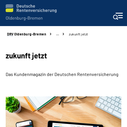
DRV
Oldenburg-Bremen
…
zukunft jetzt
Services
Beratung und Kontakt
zukunft jetzt
Reha-Kliniken
Das Kundenmagazin der Deutschen Rentenversicherung
Karriere
Presse
Über Uns