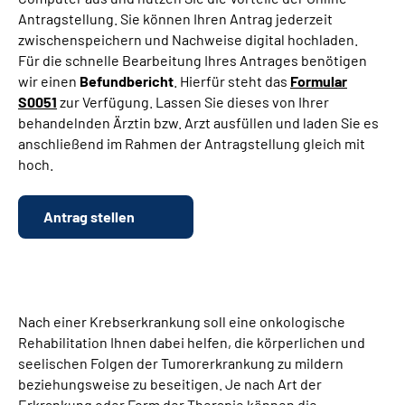
Antragstellung. Sie können Ihren Antrag jederzeit
zwischenspeichern und Nachweise digital hochladen.
Suche
Für die schnelle Bearbeitung Ihres Antrages benötigen
wir einen
Befundbericht
. Hierfür steht das
Formular
Language
S0051
zur Verfügung. Lassen Sie dieses von Ihrer
behandelnden Ärztin bzw. Arzt ausfüllen und laden Sie es
Inhalte in Gebärdensprache (DGS)
anschließend im Rahmen der Antragstellung gleich mit
hoch.
Leichte Sprache
Antrag stellen
Mein Kundenportal
Nach einer Krebserkrankung soll eine onkologische
Rehabilitation Ihnen dabei helfen, die körperlichen und
seelischen Folgen der Tumorerkrankung zu mildern
beziehungsweise zu beseitigen. Je nach Art der
Erkrankung oder Form der Therapie können die