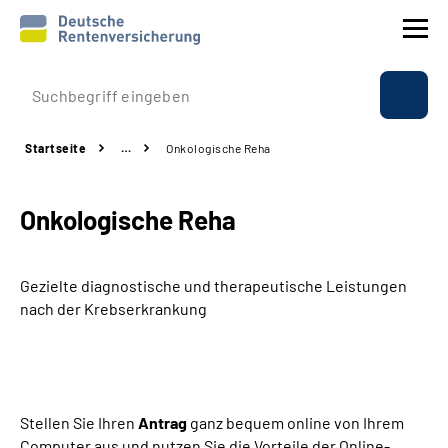
Prävention
Startseite
…
Onkologische Reha
Reha
Onkologische Reha
Rente
Beratung & Kontakt
Gezielte diagnostische und therapeutische Leistungen
nach der Krebserkrankung
Experten
Über uns & Presse
Stellen Sie Ihren
Antrag
ganz bequem online von Ihrem
Online-Services
Computer aus und nutzen Sie die Vorteile der Online-