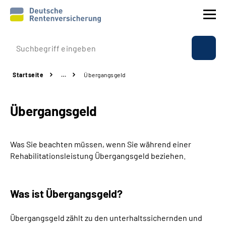
Prävention
Startseite
…
Übergangsgeld
Reha
Übergangsgeld
Rente
Beratung & Kontakt
Was Sie beachten müssen, wenn Sie während einer
Rehabilitationsleistung Übergangsgeld beziehen.
Experten
Was ist Übergangsgeld?
Über uns & Presse
Übergangsgeld zählt zu den unterhaltssichernden und
Online-Services