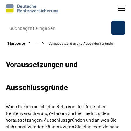
Prävention
Startseite
…
Voraussetzungen und Ausschlussgründe
Reha
Voraussetzungen und
Rente
Beratung & Kontakt
Ausschlussgründe
Experten
Wann bekomme ich eine Reha von der Deutschen
Über uns & Presse
Rentenversicherung? - Lesen Sie hier mehr zu den
Voraussetzungen, Ausschlussgründen und an wen Sie
sich sonst wenden können, wenn Sie eine medizinische
Online-Services