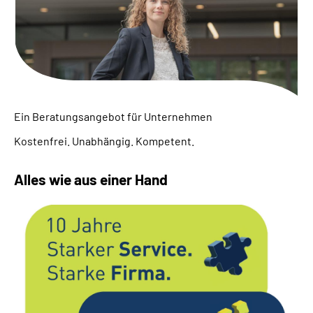
Suche
Language
Inhalte in Gebärdensprache (DGS)
Ein Beratungsangebot für Unternehmen
Kostenfrei. Unabhängig. Kompetent.
Leichte Sprache
Alles wie aus einer Hand
Mein Kundenportal