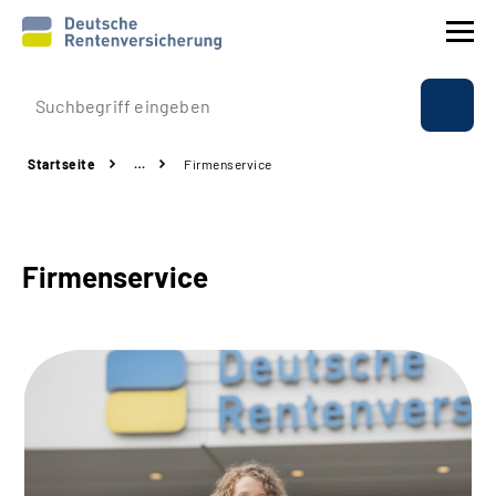
Prävention
Startseite
…
Firmenservice
Reha
Rente
Firmenservice
Beratung & Kontakt
Experten
Über uns & Presse
Online-Services