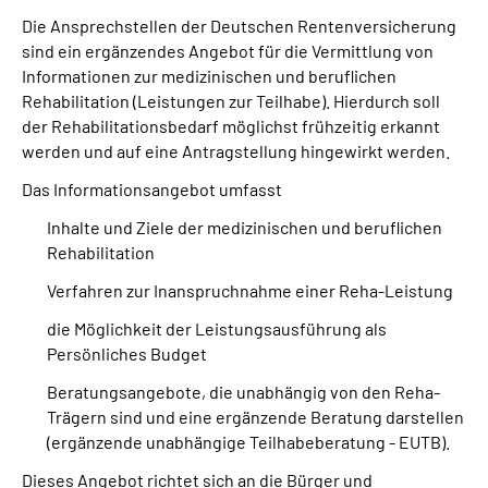
Die Ansprechstellen der Deutschen Rentenversicherung
sind ein ergänzendes Angebot für die Vermittlung von
Suche
Informationen zur medizinischen und beruflichen
Rehabilitation (Leistungen zur Teilhabe). Hierdurch soll
Language
der Rehabilitationsbedarf möglichst frühzeitig erkannt
werden und auf eine Antragstellung hingewirkt werden.
Inhalte in Gebärdensprache (DGS)
Das Informationsangebot umfasst
Leichte Sprache
Inhalte und Ziele der medizinischen und beruflichen
Rehabilitation
Verfahren zur Inanspruchnahme einer Reha-Leistung
Mein Kundenportal
die Möglichkeit der Leistungsausführung als
Persönliches Budget
Beratungsangebote, die unabhängig von den Reha-
Trägern sind und eine ergänzende Beratung darstellen
(ergänzende unabhängige Teilhabeberatung - EUTB).
Dieses Angebot richtet sich an die Bürger und