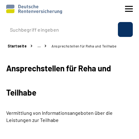
Prävention
Startseite
…
Ansprechstellen für Reha und Teilhabe
Reha
Ansprechstellen für Reha und
Rente
Beratung & Kontakt
Teilhabe
Experten
Vermittlung von Informationsangeboten über die
Über uns & Presse
Leistungen zur Teilhabe
Online-Services