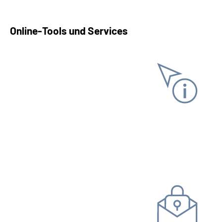
Online-Tools und Services
Informationen anfordern
Versicherungs­verlauf
Versicherungs­nummer­
nachweis
Steuer­bescheinigung
Kommunikation mit uns