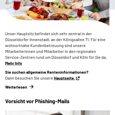
Presse
Inhalte in Gebärdensprache (DGS)
Leichte Sprache
Unser Hauptsitz befindet sich sehr zentral in der
Düsseldorfer Innenstadt, an der Königsallee 71. Für eine
Suche
wohnortnahe Kundenbetreuung sind unsere
Mitarbeiterinnen und Mitarbeiter in den regionalen
Service
-Zentren rund um Düsseldorf und Köln für Sie da.
Mehr Info
Mein Kundenportal
Sie suchen allgemeine Renteninformationen?
Dann besuchen Sie unsere
Hauptseite.
Weiterlesen
Vorsicht vor Phishing-Mails