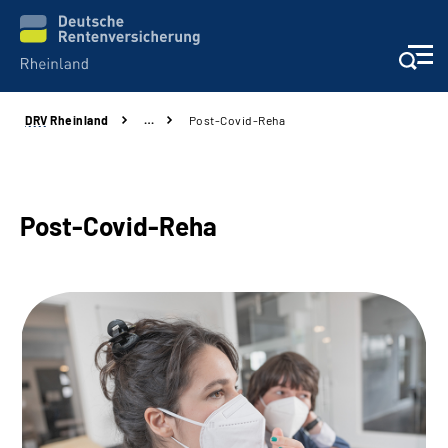
DRV
Rheinland
…
Post-Covid-Reha
Aktuelles
Beratung und Kontakt
Post-Covid-Reha
Online-Services
Klinikverbund
Karriere
Über uns