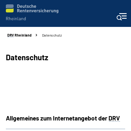
DRV
Rheinland
Datenschutz
Aktuelles
Beratung und Kontakt
Datenschutz
Online-Services
Klinikverbund
Karriere
Allgemeines zum Internetangebot der
DRV
Über uns