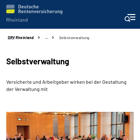
DRV
Rheinland
…
Selbstverwaltung
Aktuelles
Beratung und Kontakt
Selbstverwaltung
Online-Services
Versicherte und Arbeitgeber wirken bei der Gestaltung
der Verwaltung mit
Klinikverbund
Karriere
Über uns