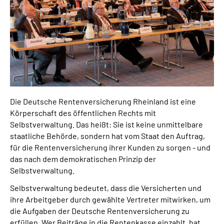
Presse
Inhalte in Gebärdensprache (DGS)
Leichte Sprache
Suche
Die Deutsche Rentenversicherung Rheinland ist eine
Körperschaft des öffentlichen Rechts mit
Selbstverwaltung. Das heißt: Sie ist keine unmittelbare
Mein Kundenportal
staatliche Behörde, sondern hat vom Staat den Auftrag,
für die Rentenversicherung ihrer Kunden zu sorgen - und
das nach dem demokratischen Prinzip der
Selbstverwaltung.
Selbstverwaltung bedeutet, dass die Versicherten und
ihre Arbeitgeber durch gewählte Vertreter mitwirken, um
die Aufgaben der Deutsche Rentenversicherung zu
erfüllen. Wer Beiträge in die Rentenkasse einzahlt, hat